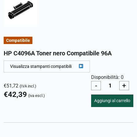
Compatibile
HP C4096A Toner nero Compatibile 96A
Visualizza stampanti compatibili
Disponibilità: 0
-
+
€
51,72
(IVA incl.)
€
42,39
(iva escl.)
Aggiungi al carrello