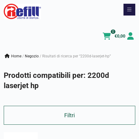
Vai
al
contenuto
0
€
0,00
Home
/
negozio
/
Risultati di ricerca per “2200d-laserjet-hp”
Prodotti compatibili per:
2200d
laserjet hp
Filtri