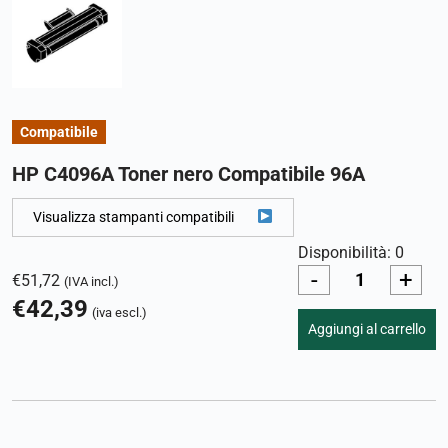
Compatibile
HP C4096A Toner nero Compatibile 96A
Visualizza stampanti compatibili
Disponibilità: 0
-
+
€
51,72
(IVA incl.)
€
42,39
(iva escl.)
Aggiungi al carrello