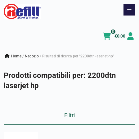
Vai
al
contenuto
0
€
0,00
Home
/
negozio
/
Risultati di ricerca per “2200dtn-laserjet-hp”
Prodotti compatibili per:
2200dtn
laserjet hp
Filtri