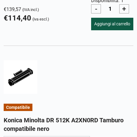
Disponibilità: 1
-
+
€
139,57
(IVA incl.)
€
114,40
(iva escl.)
Aggiungi al carrello
Compatibile
Konica Minolta DR 512K A2XN0RD Tamburo
compatibile nero