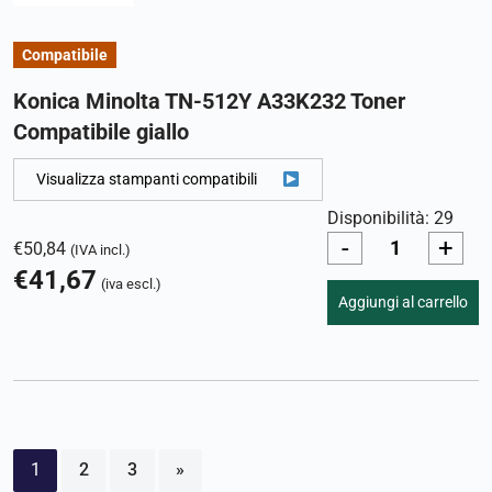
Compatibile
Konica Minolta TN-512Y A33K232 Toner
Compatibile giallo
Visualizza stampanti compatibili
Disponibilità: 29
-
+
€
50,84
(IVA incl.)
€
41,67
(iva escl.)
Aggiungi al carrello
1
2
3
»