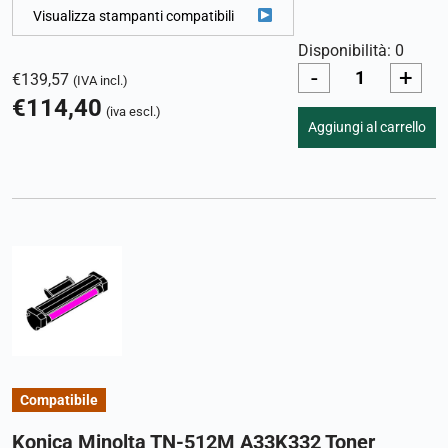
Visualizza stampanti compatibili
Disponibilità: 0
-
+
€
139,57
(IVA incl.)
€
114,40
(iva escl.)
Aggiungi al carrello
Compatibile
Konica Minolta TN-512M A33K332 Toner