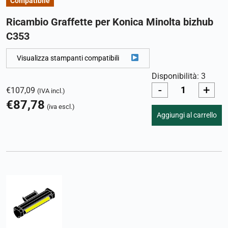
Compatibile
Ricambio Graffette per Konica Minolta bizhub
C353
Visualizza stampanti compatibili
Disponibilità: 3
-
+
€
107,09
(IVA incl.)
€
87,78
(iva escl.)
Aggiungi al carrello