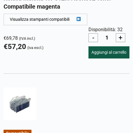
Compatibile magenta
Visualizza stampanti compatibili
Disponibilità: 32
-
+
€
69,78
(IVA incl.)
€
57,20
(iva escl.)
Aggiungi al carrello