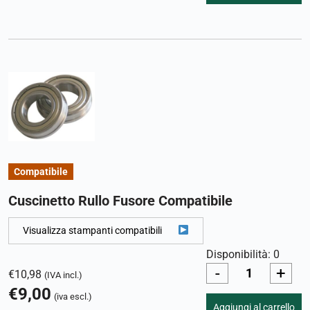
Compatibile
Cuscinetto Rullo Fusore Compatibile
Visualizza stampanti compatibili
Disponibilità: 0
-
+
€
10,98
(IVA incl.)
€
9,00
(iva escl.)
Aggiungi al carrello