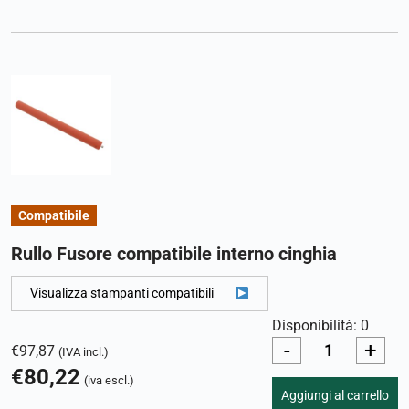
Compatibile
Rullo Fusore compatibile interno cinghia
Visualizza stampanti compatibili
Disponibilità: 0
-
+
€
97,87
(IVA incl.)
€
80,22
(iva escl.)
Aggiungi al carrello