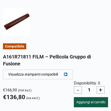
Compatibile
A161R71811 FILM – Pellicola Gruppo di
Fusione
Visualizza stampanti compatibili
Disponibilità: 0
-
+
€
166,90
(IVA incl.)
€
136,80
(iva escl.)
Aggiungi al carrello