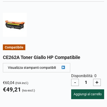
Compatibile
CE262A Toner Giallo HP Compatibile
Visualizza stampanti compatibili
Disponibilità: 0
-
+
€
60,04
(IVA incl.)
€
49,21
(iva escl.)
Aggiungi al carrello