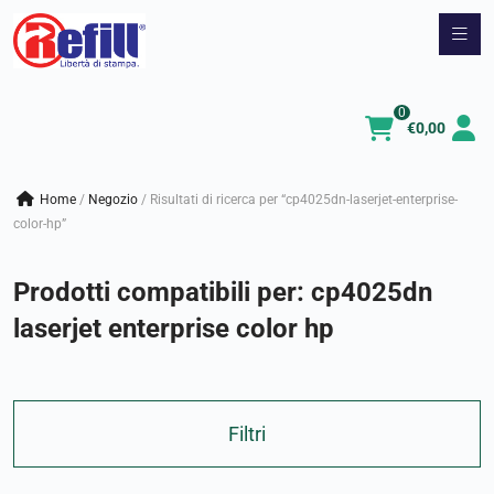
Vai
al
contenuto
0
€
0,00
Home
/
negozio
/
Risultati di ricerca per “cp4025dn-laserjet-enterprise-
color-hp”
Prodotti compatibili per:
cp4025dn
laserjet enterprise color hp
Filtri