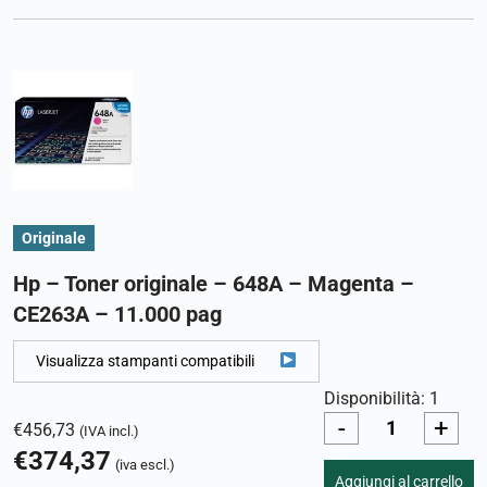
Originale
Hp – Toner originale – 648A – Magenta –
CE263A – 11.000 pag
Visualizza stampanti compatibili
Disponibilità: 1
-
+
€
456,73
(IVA incl.)
€
374,37
(iva escl.)
Aggiungi al carrello