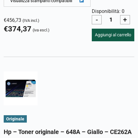
Visualizza stampanti compatibili
Disponibilità: 0
-
+
€
456,73
(IVA incl.)
€
374,37
(iva escl.)
Aggiungi al carrello
Originale
Hp – Toner originale – 648A – Giallo – CE262A