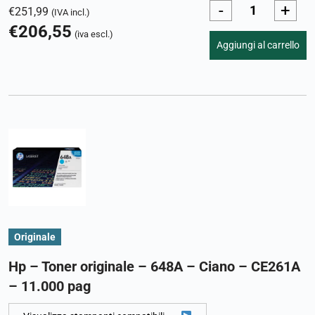
-
+
€
251,99
(IVA incl.)
€
206,55
(iva escl.)
Aggiungi al carrello
Originale
Hp – Toner originale – 648A – Ciano – CE261A
– 11.000 pag