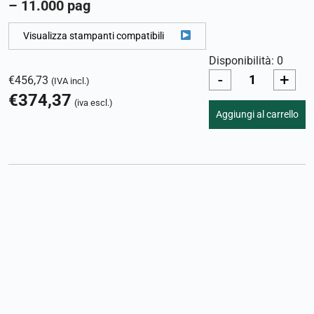
– 11.000 pag
Visualizza stampanti compatibili
Disponibilità: 0
-
+
€
456,73
(IVA incl.)
€
374,37
(iva escl.)
Aggiungi al carrello