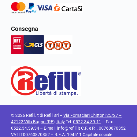
Consegna
© 2026 Refill.it di Refill srl –
Via Fornaciari Chittoni 25/27 –
42122 Villa Bagno (RE), Italy
Tel.
0522.34.39.11
– Fax.
0522.34.39.34
– E-mail:
info@refill.it
C.F. e P.I. 00760870352
VAT IT00760870352 – R.E.A. 194511 Capitale sociale