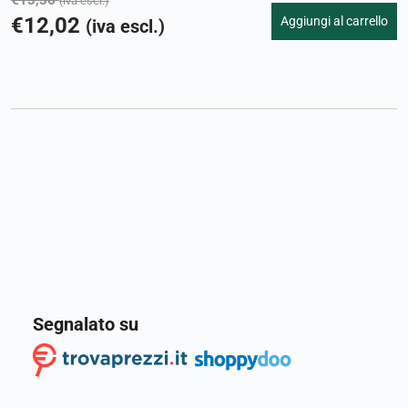
(iva escl.)
€
12,02
Aggiungi al carrello
(iva escl.)
Segnalato su