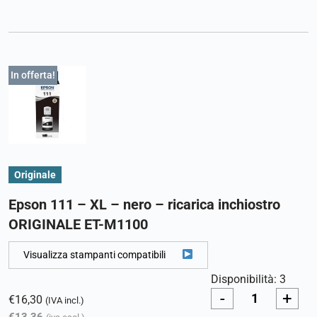
In offerta!
Originale
Epson 111 – XL – nero – ricarica inchiostro
ORIGINALE ET-M1100
Visualizza stampanti compatibili
Disponibilità: 3
-
+
€
16,30
(IVA incl.)
€
13,36