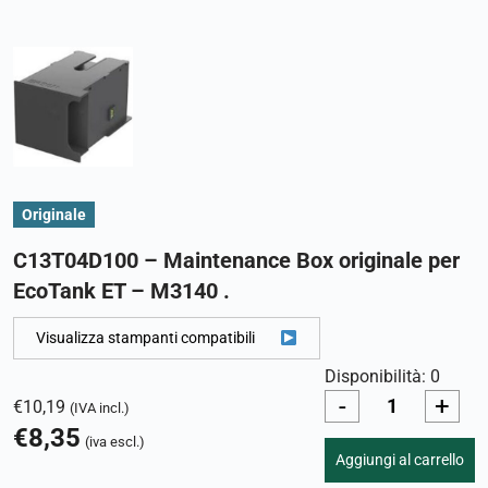
Originale
C13T04D100 – Maintenance Box originale per
EcoTank ET – M3140 .
Visualizza stampanti compatibili
Disponibilità: 0
-
+
€
10,19
(IVA incl.)
€
8,35
(iva escl.)
Aggiungi al carrello