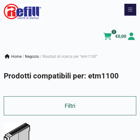
Vai
al
contenuto
0
€
0,00
Home
/
negozio
/
Risultati di ricerca per “etm1100”
Prodotti compatibili per:
etm1100
Filtri