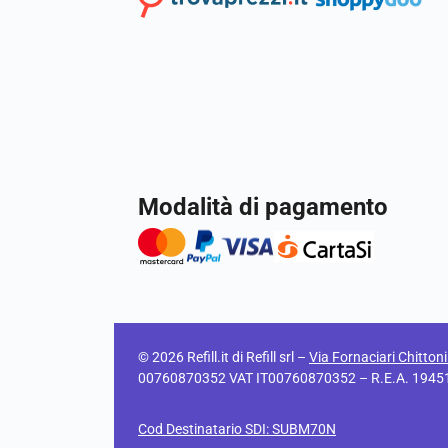
Modalità di pagamento
© 2026 Refill.it di Refill srl –
Via Fornaciari Chitton
00760870352 VAT IT00760870352 – R.E.A. 194511 C
Cod Destinatario SDI: SUBM70N