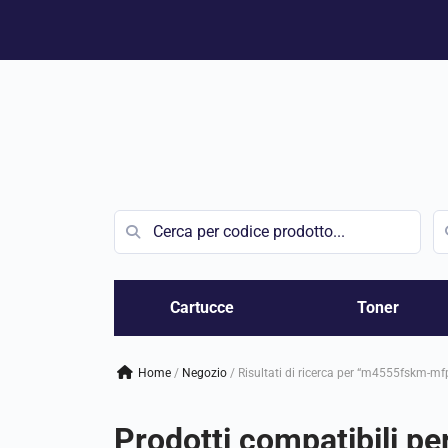
Vai
al
contenuto
Cartucce
Toner
Home
/
negozio
/
Risultati di ricerca per “m4555fskm-mfp
Prodotti compatibili pe