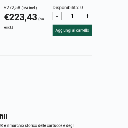
€
272,58
Disponibilità: 0
(IVA incl.)
€
223,43
-
+
(iva
escl.)
Aggiungi al carrello
ill
l® è il marchio storico delle cartucce e degli