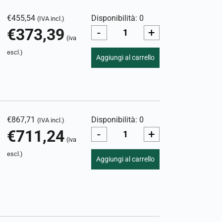
€
455,54
Disponibilità: 0
(IVA incl.)
€
373,39
-
+
(iva
escl.)
Aggiungi al carrello
€
867,71
Disponibilità: 0
(IVA incl.)
€
711,24
-
+
(iva
escl.)
Aggiungi al carrello