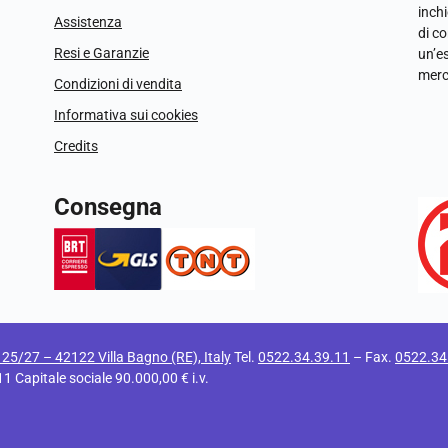
inchi
Assistenza
di c
Resi e Garanzie
un’e
merc
Condizioni di vendita
Informativa sui cookies
Credits
Consegna
i 25/27 – 42122 Villa Bagno (RE), Italy
Tel.
0522.34.39.11
– Fax.
0522.34
apitale sociale 90.000,00 € i.v.