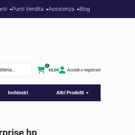
nti
Punti Vendita
Assistenza
Blog
0
€
0,00
Accedi o registrati
Inchiostri
Altri Prodotti
rprise hp