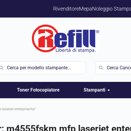
Rivenditore
Mepa
Noleggio Stampa
Toner Fotocopiatore
Stampanti
-laserjet-enterprise-hp”
r:
m4555fskm mfp laserjet ente