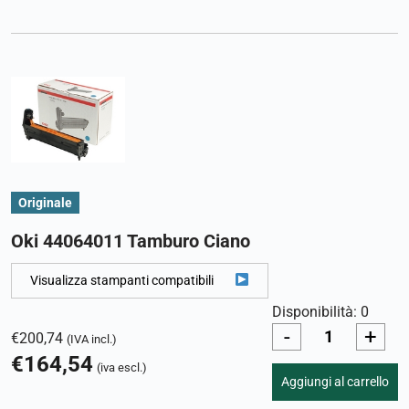
Originale
Oki 44064011 Tamburo Ciano
Visualizza stampanti compatibili
Disponibilità: 0
-
+
€
200,74
(IVA incl.)
€
164,54
(iva escl.)
Aggiungi al carrello