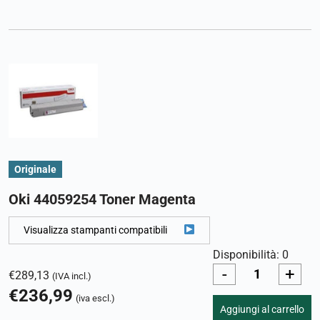
Originale
Oki 44059254 Toner Magenta
Visualizza stampanti compatibili
Disponibilità: 0
-
+
€
289,13
(IVA incl.)
€
236,99
(iva escl.)
Aggiungi al carrello