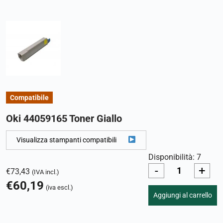
Compatibile
Oki 44059165 Toner Giallo
Visualizza stampanti compatibili
Disponibilità: 7
-
+
€
73,43
(IVA incl.)
€
60,19
(iva escl.)
Aggiungi al carrello