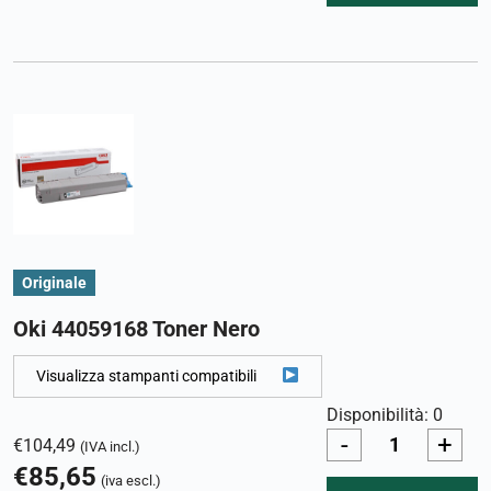
Originale
Oki 44059168 Toner Nero
Visualizza stampanti compatibili
Disponibilità: 0
-
+
€
104,49
(IVA incl.)
€
85,65
(iva escl.)