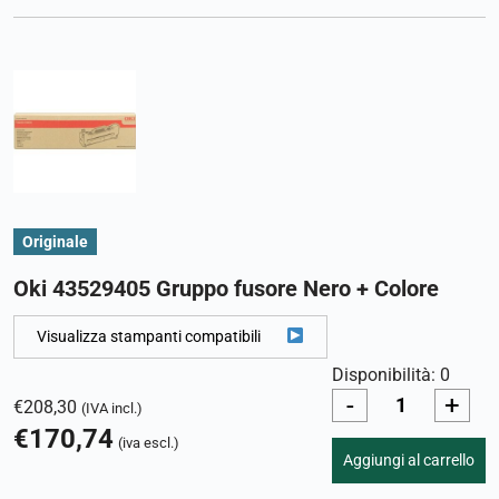
Originale
Oki 43529405 Gruppo fusore Nero + Colore
Visualizza stampanti compatibili
Disponibilità: 0
-
+
€
208,30
(IVA incl.)
€
170,74
(iva escl.)
Aggiungi al carrello