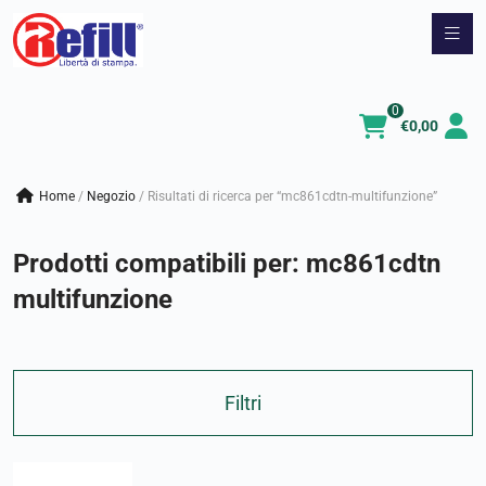
Vai
al
contenuto
0
€
0,00
Home
/
negozio
/
Risultati di ricerca per “mc861cdtn-multifunzione”
Prodotti compatibili per:
mc861cdtn
multifunzione
Filtri