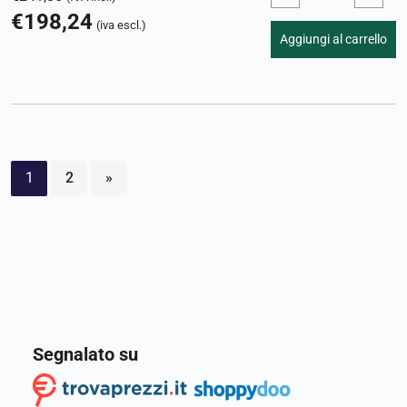
€
198,24
(iva escl.)
Aggiungi al carrello
1
2
»
Segnalato su