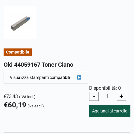
Compatibile
Oki 44059167 Toner Ciano
Visualizza stampanti compatibili
Disponibilità: 0
-
+
€
73,43
(IVA incl.)
€
60,19
(iva escl.)
Aggiungi al carrello