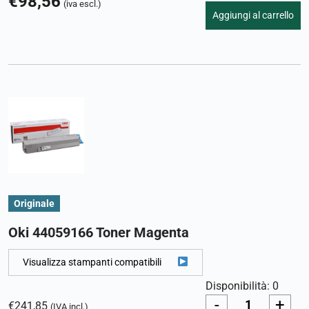
€
98,56
(iva escl.)
Aggiungi al carrello
Originale
Oki 44059166 Toner Magenta
Visualizza stampanti compatibili
Disponibilità: 0
-
+
€
241,85
(IVA incl.)