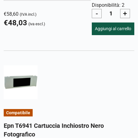
Disponibilità: 2
-
+
€
58,60
(IVA incl.)
€
48,03
(iva escl.)
Aggiungi al carrello
Compatibile
Epn T6941 Cartuccia Inchiostro Nero
Fotografico