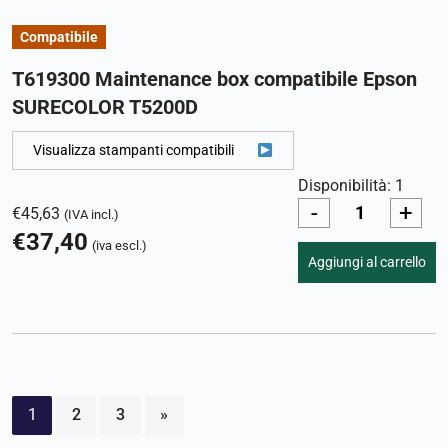
Compatibile
T619300 Maintenance box compatibile Epson
SURECOLOR T5200D
Visualizza stampanti compatibili
Disponibilità: 1
-
+
€
45,63
(IVA incl.)
€
37,40
(iva escl.)
Aggiungi al carrello
1
2
3
»