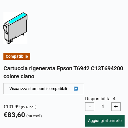
Compatibile
Cartuccia rigenerata Epson T6942 C13T694200
colore ciano
Visualizza stampanti compatibili
Disponibilità: 4
-
+
€
101,99
(IVA incl.)
€
83,60
(iva escl.)
Aggiungi al carrello