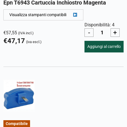
Epn T6943 Cartuccia Inchiostro Magenta
Visualizza stampanti compatibili
Disponibilità: 4
-
+
€
57,55
(IVA incl.)
€
47,17
(iva escl.)
Aggiungi al carrello
Compatibile