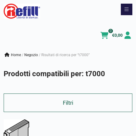
Vai
al
contenuto
0
€
0,00
Home
/
negozio
/
Risultati di ricerca per “t7000”
Prodotti compatibili per:
t7000
Filtri