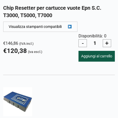
Chip Resetter per cartucce vuote Epn S.C.
T3000, T5000, T7000
Visualizza stampanti compatibili
Disponibilità: 0
-
+
€
146,86
(IVA incl.)
€
120,38
(iva escl.)
Aggiungi al carrello