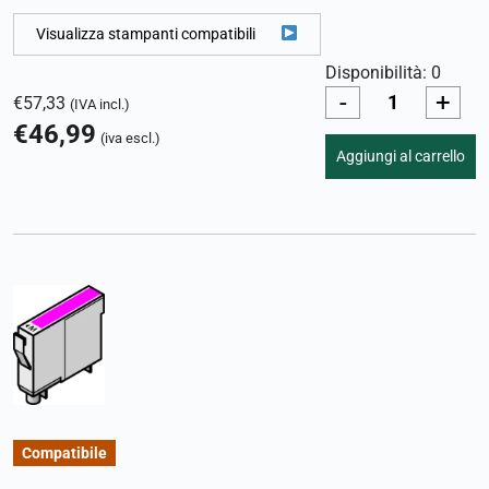
Visualizza stampanti compatibili
Disponibilità: 0
-
+
€
57,33
(IVA incl.)
€
46,99
(iva escl.)
Aggiungi al carrello
Compatibile