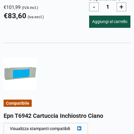
-
+
€
101,99
(IVA incl.)
€
83,60
(iva escl.)
Aggiungi al carrello
Compatibile
Epn T6942 Cartuccia Inchiostro Ciano
Visualizza stampanti compatibili