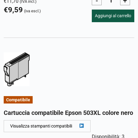
-
+
€
11,70
(IVA incl.)
€
9,59
(iva escl.)
Aggiungi al carrello
Compatibile
Cartuccia compatibile Epson 503XL colore nero
Visualizza stampanti compatibili
Disponibilità: 3