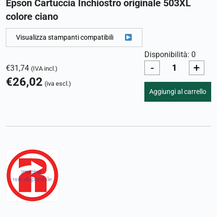
Epson Cartuccia Inchiostro originale 503XL
colore ciano
Visualizza stampanti compatibili
Disponibilità: 0
-
+
€
31,74
(IVA incl.)
€
26,02
(iva escl.)
Aggiungi al carrello