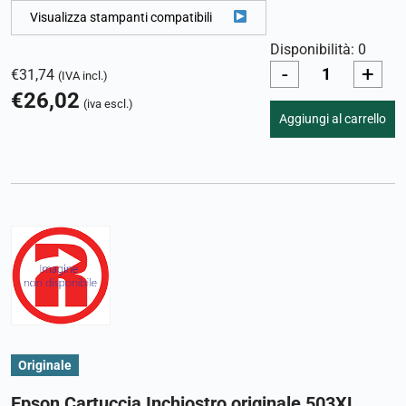
Visualizza stampanti compatibili
Disponibilità: 0
-
+
€
31,74
(IVA incl.)
€
26,02
(iva escl.)
Aggiungi al carrello
Originale
Epson Cartuccia Inchiostro originale 503XL