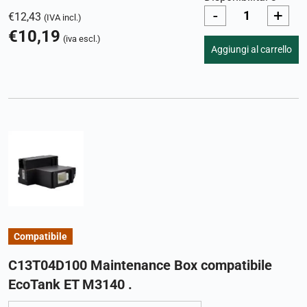
-
+
€
12,43
(IVA incl.)
€
10,19
(iva escl.)
Aggiungi al carrello
Compatibile
C13T04D100 Maintenance Box compatibile
EcoTank ET M3140 .