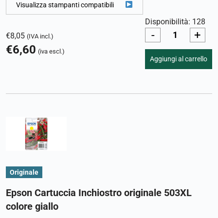
Visualizza stampanti compatibili
Disponibilità: 128
-
+
€
8,05
(IVA incl.)
€
6,60
(iva escl.)
Aggiungi al carrello
Originale
Epson Cartuccia Inchiostro originale 503XL
colore giallo