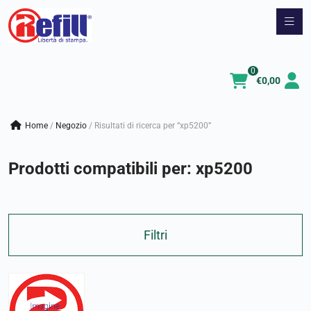
Vai
al
contenuto
0
€
0,00
Home
/
negozio
/
Risultati di ricerca per “xp5200”
Prodotti compatibili per:
xp5200
Filtri