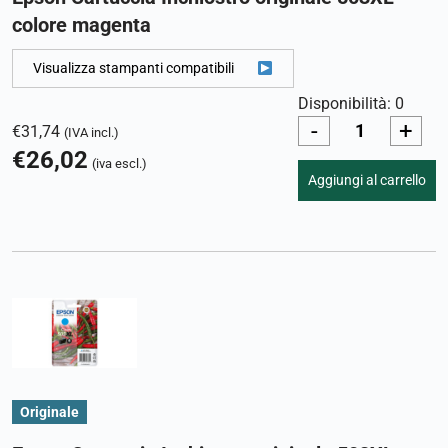
colore magenta
Visualizza stampanti compatibili
Disponibilità: 0
-
+
€
31,74
(IVA incl.)
€
26,02
(iva escl.)
Aggiungi al carrello
Originale