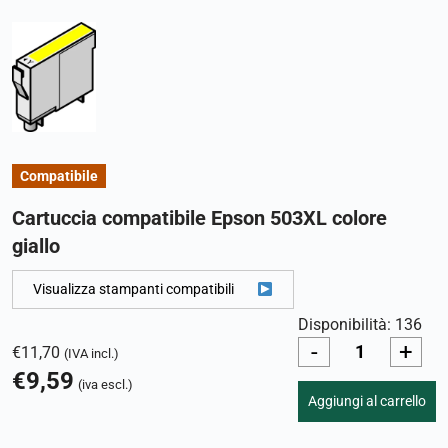
Compatibile
Cartuccia compatibile Epson 503XL colore
giallo
Visualizza stampanti compatibili
Disponibilità: 136
-
+
€
11,70
(IVA incl.)
€
9,59
(iva escl.)
Aggiungi al carrello