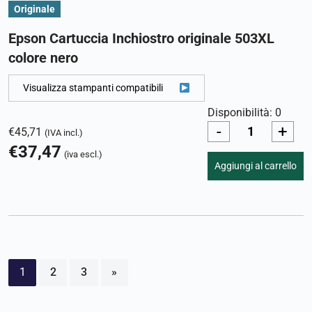
Originale
Epson Cartuccia Inchiostro originale 503XL
colore nero
Visualizza stampanti compatibili
Disponibilità: 0
-
+
€
45,71
(IVA incl.)
€
37,47
(iva escl.)
Aggiungi al carrello
1
2
3
»