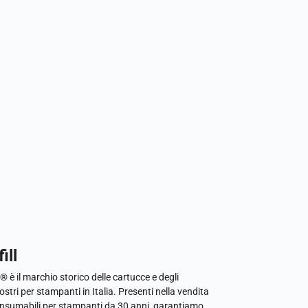
ill
l® è il marchio storico delle cartucce e degli
ostri per stampanti in Italia. Presenti nella vendita
onsumabili per stampanti da 30 anni, garantiamo