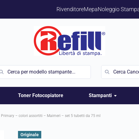
Rivenditore
Mepa
Noleggio Stampa
Toner Fotocopiatore
Stampanti
i Primary – colori assortiti – Maimeri – set 5 tubetti da 75 ml
Originale