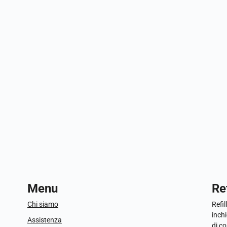
Menu
Ref
Chi siamo
Refil
inchi
Assistenza
di c