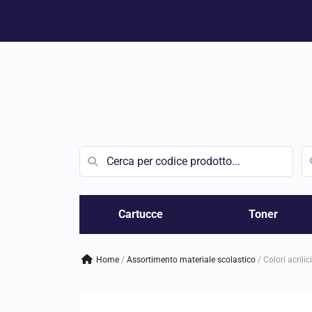
Vai
al
contenuto
Cartucce
Toner
Home
/
assortimento materiale scolastico
/
Colori acrilic