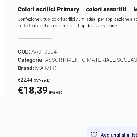
Colori acrilici Primary – colori assortiti –
Confezione 5 tubi colori acrilici 75ml. Ideali per applicazione a
perfetta miscelazione dei colori. Rapida essiccazione.
COD:
AA010064
Categoria:
ASSORTIMENTO MATERIALE SCOLAS
Brand:
MAIMERI
€
22,44
(IVA incl.)
€
18,39
(iva escl.)
Aggiungi alla lis