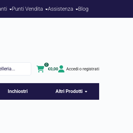
nti
Punti Vendita
Assistenza
Blog
0
€
0,00
Accedi o registrati
Inchiostri
Altri Prodotti