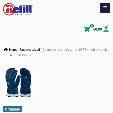
Vai
al
contenuto
0
€
0,00
Home
/
uncategorized
/
Guanti da lavoro pesante NI175 – nitrile – taglia
10 – blu – Deltaplus
Originale