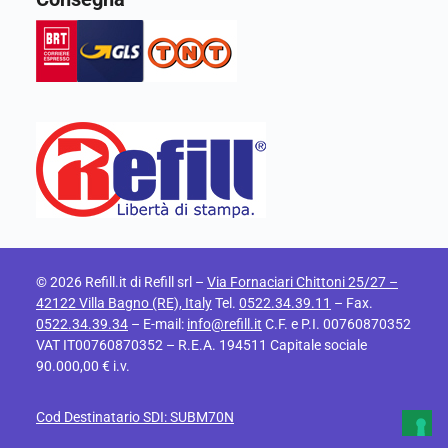
© 2026 Refill.it di Refill srl –
Via Fornaciari Chittoni 25/27 –
42122 Villa Bagno (RE), Italy
Tel.
0522.34.39.11
– Fax.
0522.34.39.34
– E-mail:
info@refill.it
C.F. e P.I. 00760870352
VAT IT00760870352 – R.E.A. 194511 Capitale sociale
90.000,00 € i.v.
Cod Destinatario SDI: SUBM70N