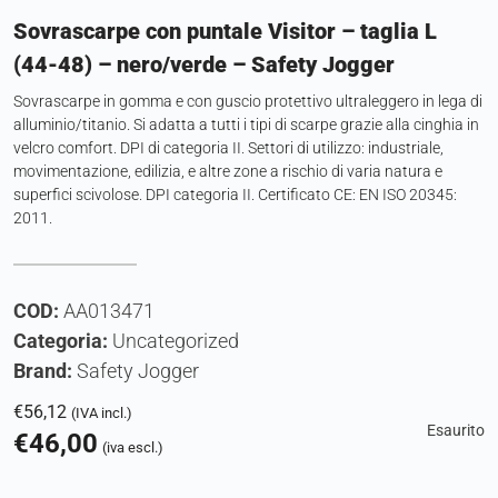
Sovrascarpe con puntale Visitor – taglia L
(44-48) – nero/verde – Safety Jogger
Sovrascarpe in gomma e con guscio protettivo ultraleggero in lega di
alluminio/titanio. Si adatta a tutti i tipi di scarpe grazie alla cinghia in
velcro comfort. DPI di categoria II. Settori di utilizzo: industriale,
movimentazione, edilizia, e altre zone a rischio di varia natura e
superfici scivolose. DPI categoria II. Certificato CE: EN ISO 20345:
2011.
COD:
AA013471
Categoria:
Uncategorized
Brand:
Safety Jogger
€
56,12
(IVA incl.)
Esaurito
€
46,00
(iva escl.)