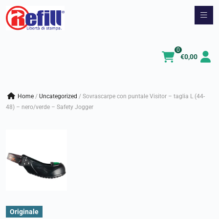
Vai
al
contenuto
0
€
0,00
Home
/
uncategorized
/
Sovrascarpe con puntale Visitor – taglia L (44-
48) – nero/verde – Safety Jogger
Originale