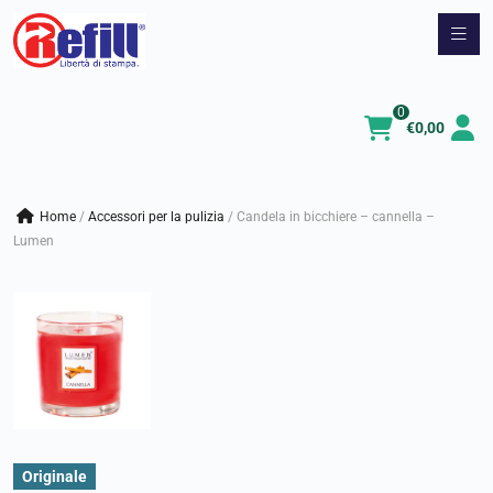
Vai
al
contenuto
0
€
0,00
Home
/
accessori per la pulizia
/
Candela in bicchiere – cannella –
Lumen
Originale