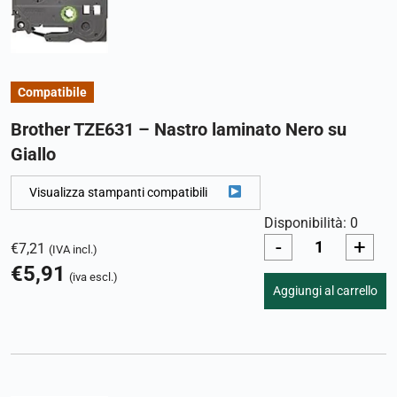
Compatibile
Brother TZE631 – Nastro laminato Nero su
Giallo
Visualizza stampanti compatibili
Disponibilità: 0
-
+
€
7,21
(IVA incl.)
€
5,91
(iva escl.)
Aggiungi al carrello