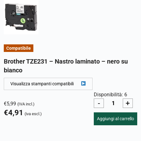
Compatibile
Brother TZE231 – Nastro laminato – nero su
bianco
Visualizza stampanti compatibili
Disponibilità: 6
-
+
€
5,99
(IVA incl.)
€
4,91
(iva escl.)
Aggiungi al carrello