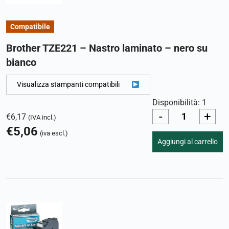
Compatibile
Brother TZE221 – Nastro laminato – nero su
bianco
Visualizza stampanti compatibili
Disponibilità: 1
-
+
€
6,17
(IVA incl.)
€
5,06
(iva escl.)
Aggiungi al carrello