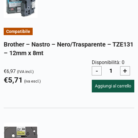
Compatibile
Brother – Nastro – Nero/Trasparente – TZE131
– 12mm x 8mt
Disponibilità: 0
-
+
€
6,97
(IVA incl.)
€
5,71
(iva escl.)
Aggiungi al carrello