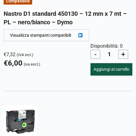
Compatibile
Nastro D1 standard 450130 – 12 mm x 7 mt –
PL – nero/bianco – Dymo
Visualizza stampanti compatibili
Disponibilità: 0
-
+
€
7,32
(IVA incl.)
€
6,00
(iva escl.)
Aggiungi al carrello