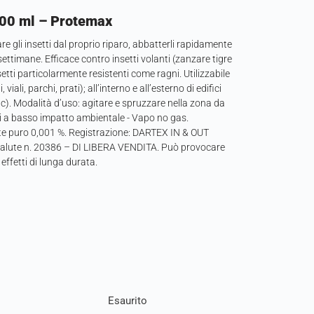
 500 ml – Protemax
re gli insetti dal proprio riparo, abbatterli rapidamente
settimane. Efficace contro insetti volanti (zanzare tigre
etti particolarmente resistenti come ragni. Utilizzabile
iali, parchi, prati); all’interno e all’esterno di edifici
etc). Modalità d’uso: agitare e spruzzare nella zona da
nti a basso impatto ambientale - Vapo no gas.
e puro 0,001 %. Registrazione: DARTEX IN & OUT
a Salute n. 20386 – DI LIBERA VENDITA. Può provocare
effetti di lunga durata.
Esaurito