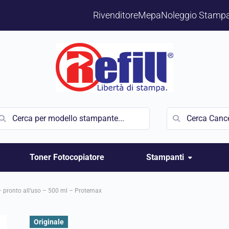
Rivenditore
Mepa
Noleggio Stampa
Toner Fotocopiatore
Stampanti
– pronto all’uso – 500 ml – Protemax
Originale