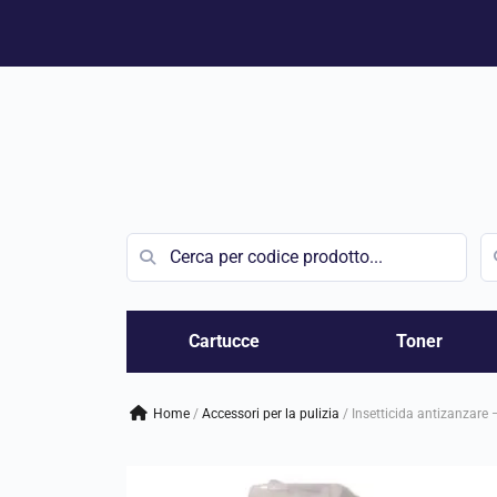
Vai
al
contenuto
Cartucce
Toner
Home
/
accessori per la pulizia
/
Insetticida antizanzare 