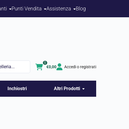
nti
Punti Vendita
Assistenza
Blog
0
€
0,00
Accedi o registrati
Inchiostri
Altri Prodotti