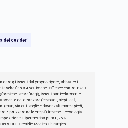
ta dei desideri
idare gli insetti dal proprio riparo, abbatterli
i anche fino a 4 settimane. Efficace contro insetti
 (formiche, scarafaggi), insetti particolarmente
ttamento delle zanzare (cespugli, siepi, viali,
oni (muri, vialetti, soglie e davanzali, marciapiedi,
are. Spruzzare nelle ore più fresche. Tecnologia
omposizione: Cipermetrina pura 0,25% –
 IN & OUT Presidio Medico Chirurgico –