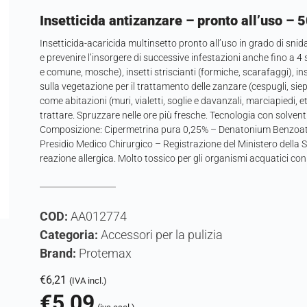
Insetticida antizanzare – pronto all’uso –
Insetticida-acaricida multinsetto pronto all’uso in grado di snida
e prevenire l’insorgere di successive infestazioni anche fino a 4 
e comune, mosche), insetti striscianti (formiche, scarafaggi), ins
sulla vegetazione per il trattamento delle zanzare (cespugli, siepi, v
come abitazioni (muri, vialetti, soglie e davanzali, marciapiedi, 
trattare. Spruzzare nelle ore più fresche. Tecnologia con solve
Composizione: Cipermetrina pura 0,25% – Denatonium Benzoat
Presidio Medico Chirurgico – Registrazione del Ministero dell
reazione allergica. Molto tossico per gli organismi acquatici con 
COD:
AA012774
Categoria:
Accessori per la pulizia
Brand:
Protemax
€
6,21
(IVA incl.)
€
5,09