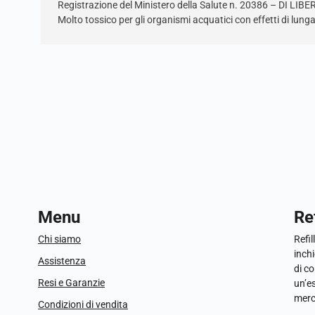
Registrazione del Ministero della Salute n. 20386 – DI LIB
Molto tossico per gli organismi acquatici con effetti di lung
Menu
Ref
Chi siamo
Refil
inchi
Assistenza
di c
Resi e Garanzie
un’e
merc
Condizioni di vendita