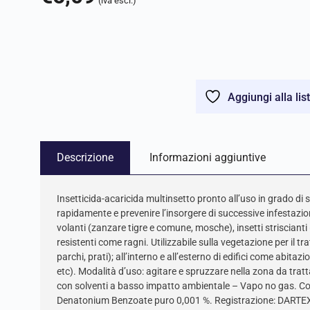
(iva escl.)
Aggiungi alla lis
Descrizione
Informazioni aggiuntive
Insetticida-acaricida multinsetto pronto all’uso in grado di sn
rapidamente e prevenire l’insorgere di successive infestazion
volanti (zanzare tigre e comune, mosche), insetti striscianti
resistenti come ragni. Utilizzabile sulla vegetazione per il tra
parchi, prati); all’interno e all’esterno di edifici come abitazi
etc). Modalità d’uso: agitare e spruzzare nella zona da tratt
con solventi a basso impatto ambientale – Vapo no gas. C
Denatonium Benzoate puro 0,001 %. Registrazione: DARTEX