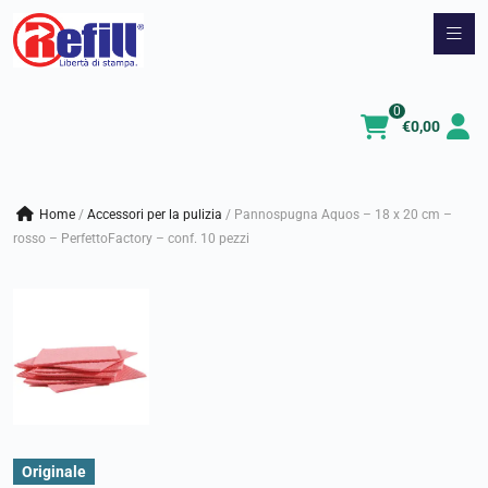
Vai
al
contenuto
0
€
0,00
Home
/
accessori per la pulizia
/
Pannospugna Aquos – 18 x 20 cm –
rosso – PerfettoFactory – conf. 10 pezzi
Originale