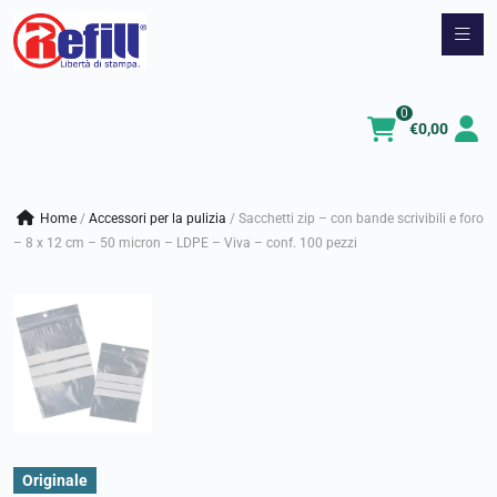
Vai
al
contenuto
0
€
0,00
Home
/
accessori per la pulizia
/
Sacchetti zip – con bande scrivibili e foro
– 8 x 12 cm – 50 micron – LDPE – Viva – conf. 100 pezzi
Originale