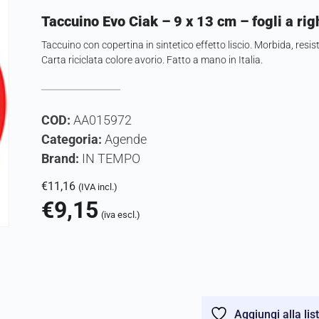
Taccuino Evo Ciak – 9 x 13 cm – fogli a ri
Taccuino con copertina in sintetico effetto liscio. Morbida, resist
Carta riciclata colore avorio. Fatto a mano in Italia.
COD:
AA015972
Categoria:
Agende
Brand:
IN TEMPO
€
11,16
(IVA incl.)
€
9,15
(iva escl.)
Aggiungi alla lis