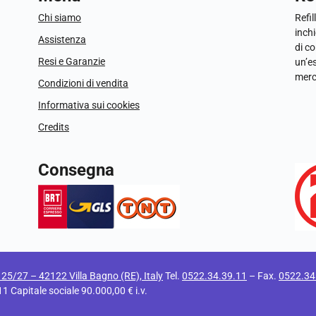
Chi siamo
Refil
inchi
Assistenza
di c
Resi e Garanzie
un’e
merc
Condizioni di vendita
Informativa sui cookies
Credits
Consegna
i 25/27 – 42122 Villa Bagno (RE), Italy
Tel.
0522.34.39.11
– Fax.
0522.34
apitale sociale 90.000,00 € i.v.