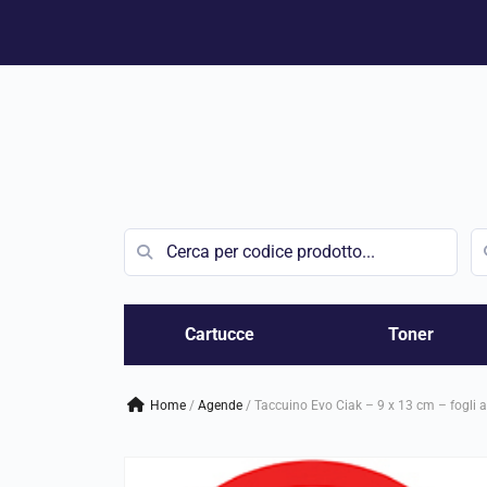
Vai
al
contenuto
Cartucce
Toner
Home
/
agende
/
Taccuino Evo Ciak – 9 x 13 cm – fogli a