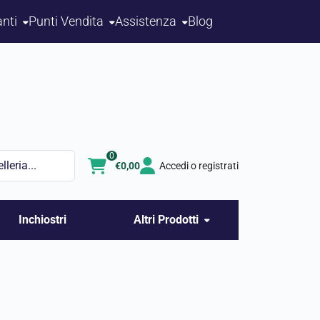
nti
Punti Vendita
Assistenza
Blog
0
€
0,00
Accedi o registrati
Inchiostri
Altri Prodotti