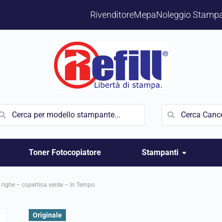
Rivenditore
Mepa
Noleggio Stampa
Toner Fotocopiatore
Stampanti
 righe – copertina verde – In Tempo
Originale