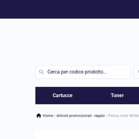
Vai
al
contenuto
Cartucce
Toner
Home
/
articoli promozionali - regalo
/
Penna roller IM M