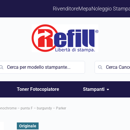
Rivenditore
Mepa
Noleggio Stampa
Toner Fotocopiatore
Stampanti
onochrome – punta F – burgundy – Parker
Originale