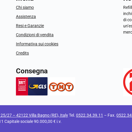
Chi siamo
Refil
inchi
Assistenza
di c
Resi e Garanzie
un’e
merc
Condizioni di vendita
Informativa sui cookies
Credits
Consegna
i 25/27 – 42122 Villa Bagno (RE), Italy
Tel.
0522.34.39.11
– Fax.
0522.34
apitale sociale 90.000,00 € i.v.