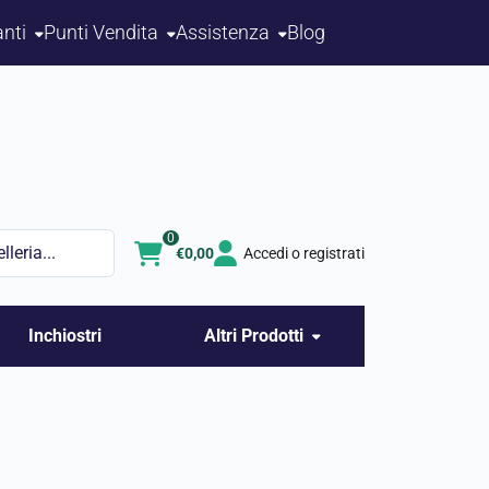
nti
Punti Vendita
Assistenza
Blog
0
€
0,00
Accedi o registrati
Inchiostri
Altri Prodotti