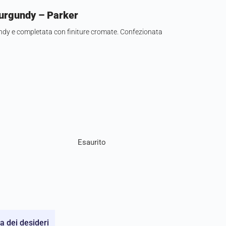
urgundy – Parker
undy e completata con finiture cromate. Confezionata
Esaurito
ta dei desideri