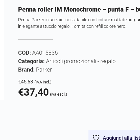
Penna roller IM Monochrome – punta F – b
Penna Parker in acciaio inossidabile con finiture mattate burg
in elegante astuccio regalo. Fornita con refill colore nero.
COD:
AA015836
Categoria:
Articoli promozionali - regalo
Brand:
Parker
€
45,63
(IVA incl.)
€
37,40
(iva escl.)
Aggiungi alla lis