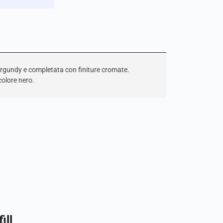
urgundy e completata con finiture cromate.
colore nero.
ill