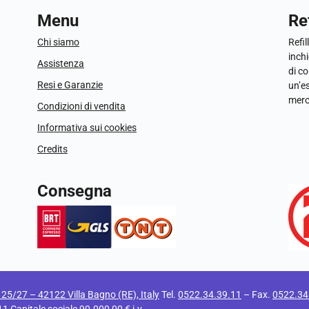
Menu
Ref
Chi siamo
Refil
inchi
Assistenza
di c
Resi e Garanzie
un’e
merc
Condizioni di vendita
Informativa sui cookies
Credits
Consegna
i 25/27 – 42122 Villa Bagno (RE), Italy
Tel.
0522.34.39.11
– Fax.
0522.34