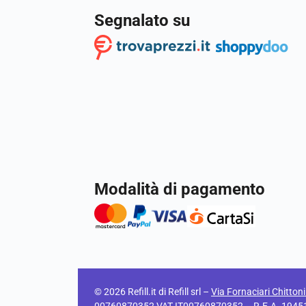
Segnalato su
Modalità di pagamento
© 2026 Refill.it di Refill srl –
Via Fornaciari Chitton