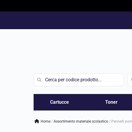
Vai
al
contenuto
Cartucce
Toner
Home
/
assortimento materiale scolastico
/
Pennelli pun