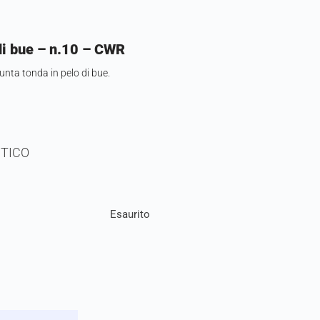
di bue – n.10 – CWR
unta tonda in pelo di bue.
TICO
Esaurito