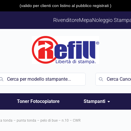
(valido per clienti con listino al pubblico registrati )
Rivenditore
Mepa
Noleggio Stampa
Toner Fotocopiatore
Stampanti
ta tonda – punta tonda – pelo di bue – n.10 – CWR