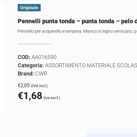
Originale
Pennelli punta tonda – punta tonda – pelo 
Pennello per acquerello e tempera. Manico in legno verniciato, p
COD:
AA016590
Categoria:
ASSORTIMENTO MATERIALE SCOLAS
Brand:
CWR
€
2,05
(IVA incl.)
€
1,68
(iva escl.)