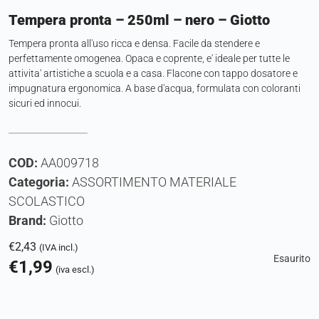
Tempera pronta – 250ml – nero – Giotto
Tempera pronta all'uso ricca e densa. Facile da stendere e
perfettamente omogenea. Opaca e coprente, e' ideale per tutte le
attivita' artistiche a scuola e a casa. Flacone con tappo dosatore e
impugnatura ergonomica. A base d'acqua, formulata con coloranti
sicuri ed innocui.
COD:
AA009718
Categoria:
ASSORTIMENTO MATERIALE
SCOLASTICO
Brand:
Giotto
€
2,43
(IVA incl.)
Esaurito
€
1,99
(iva escl.)