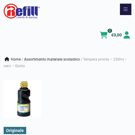
Vai
al
contenuto
0
€
0,00
Home
/
assortimento materiale scolastico
/
Tempera pronta – 250ml –
nero – Giotto
Originale