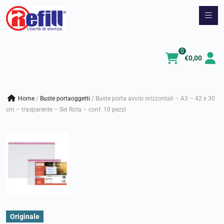
Vai
al
contenuto
0
€
0,00
Home
/
buste portaoggetti
/
Buste porta avvisi orizzontali – A3 – 42 x 30
cm – trasparente – Sei Rota – conf. 10 pezzi
Originale