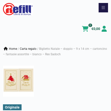
Vai
al
contenuto
0
€
0,00
Home
/
carta regalo
/
Biglietto Natale – doppio – 9 x 14 cm – cartoncino
– fantasie assortite – bianco – Rex Sadoch
Originale