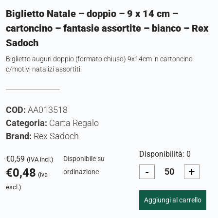
Biglietto Natale – doppio – 9 x 14 cm –
cartoncino – fantasie assortite – bianco – Rex
Sadoch
Biglietto auguri doppio (formato chiuso) 9x14cm in cartoncino
c/motivi natalizi assortiti.
COD:
AA013518
Categoria:
Carta Regalo
Brand:
Rex Sadoch
Disponibilità: 0
€
0,59
Disponibile su
(IVA incl.)
-
+
€
0,48
ordinazione
(iva
escl.)
Aggiungi al carrello