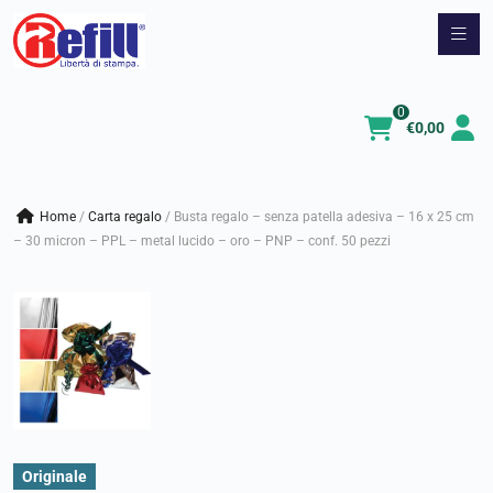
Vai
al
contenuto
0
€
0,00
Home
/
carta regalo
/
Busta regalo – senza patella adesiva – 16 x 25 cm
– 30 micron – PPL – metal lucido – oro – PNP – conf. 50 pezzi
Originale