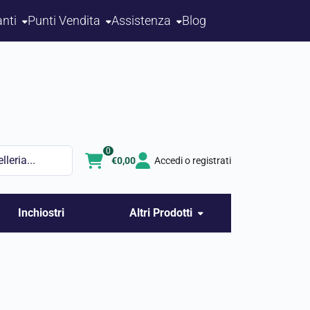
nti
Punti Vendita
Assistenza
Blog
0
€
0,00
Accedi o registrati
Inchiostri
Altri Prodotti