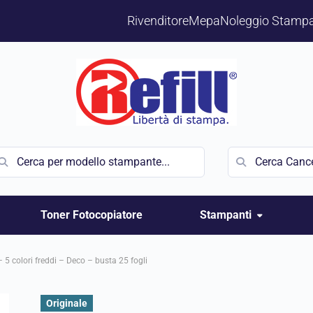
Rivenditore
Mepa
Noleggio Stampa
Toner Fotocopiatore
Stampanti
 5 colori freddi – Deco – busta 25 fogli
Originale