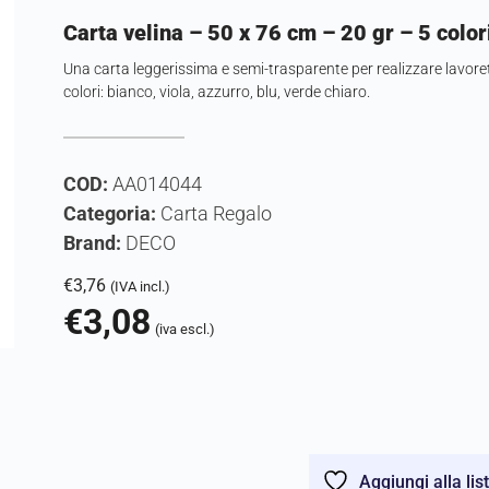
Carta velina – 50 x 76 cm – 20 gr – 5 color
Una carta leggerissima e semi-trasparente per realizzare lavoret
colori: bianco, viola, azzurro, blu, verde chiaro.
COD:
AA014044
Categoria:
Carta Regalo
Brand:
DECO
€
3,76
(IVA incl.)
€
3,08
(iva escl.)
Aggiungi alla lis