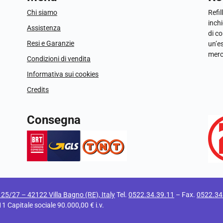
Chi siamo
Refil
inchi
Assistenza
di c
Resi e Garanzie
un’e
merc
Condizioni di vendita
Informativa sui cookies
Credits
Consegna
i 25/27 – 42122 Villa Bagno (RE), Italy
Tel.
0522.34.39.11
– Fax.
0522.34
apitale sociale 90.000,00 € i.v.