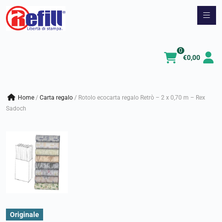
Vai
al
contenuto
0
€
0,00
Home
/
carta regalo
/
Rotolo ecocarta regalo Retrò – 2 x 0,70 m – Rex
Sadoch
Originale