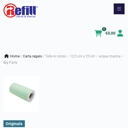
Vai
al
contenuto
0
€
0,00
Home
/
carta regalo
/
Tulle in rotolo – 12,5 cm x 25 mt – acqua marina –
Big Party
Originale