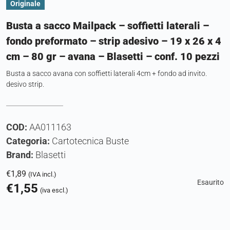
Originale
Busta a sacco Mailpack – soffietti laterali –
fondo preformato – strip adesivo – 19 x 26 x 4
cm – 80 gr – avana – Blasetti – conf. 10 pezzi
Busta a sacco avana con soffietti laterali 4cm + fondo ad invito.
desivo strip.
COD:
AA011163
Categoria:
Cartotecnica Buste
Brand:
Blasetti
€
1,89
(IVA incl.)
Esaurito
€
1,55
(iva escl.)