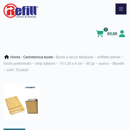
Vai
al
contenuto
0
€
0,00
Home
/
cartotecnica buste
/
Busta a sacco Mailpack – soffietti laterali –
fondo preformato – strip adesivo – 19 x 26 x 4 cm – 80 gr – avana – Blasetti
– conf. 10 pezzi