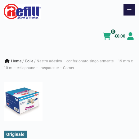
Vai
al
contenuto
0
€
0,00
Home
/
colle
/
Nastro adesivo – confezionato singolarmente – 19 mm x
10 m – cellophane – trasparente – Comet
Originale