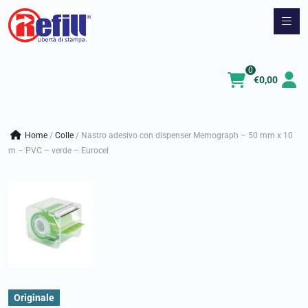
Vai
al
contenuto
0
€
0,00
Home
/
colle
/
Nastro adesivo con dispenser Memograph – 50 mm x 10
m – PVC – verde – Eurocel
Originale