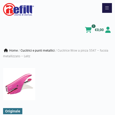
Vai
al
contenuto
0
€
0,00
Home
/
cucitrici e punti metallici
/
Cucitrice Wow a pinza 5547 – fucsia
metallizzato – Leitz
Originale