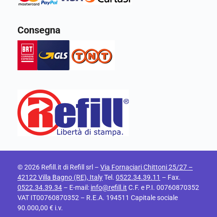
Consegna
© 2026 Refill.it di Refill srl –
Via Fornaciari Chittoni 25/27 –
42122 Villa Bagno (RE), Italy
Tel.
0522.34.39.11
– Fax.
0522.34.39.34
– E-mail:
info@refill.it
C.F. e P.I. 00760870352
VAT IT00760870352 – R.E.A. 194511 Capitale sociale
90.000,00 € i.v.