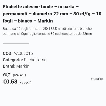
Etichette adesive tonde – in carta –
permanenti – diametro 22 mm – 30 et/fg – 10
fogli – bianco – Markin
Busta da 10 fogli formato 125x152.5mm di etichette bianche
permanenti. Ogni foglio contiene 30 etichette tonde da 22mm.
COD:
AA007016
Categoria:
Etichettatrici
Brand:
Markin
€
0,71
(IVA incl.)
Esaurito
€
0,58
(iva escl.)