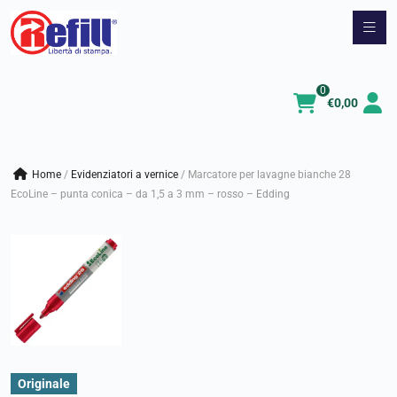
Vai
al
contenuto
0
€
0,00
Home
/
evidenziatori a vernice
/
Marcatore per lavagne bianche 28
EcoLine – punta conica – da 1,5 a 3 mm – rosso – Edding
Originale