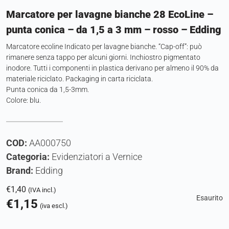
Marcatore per lavagne bianche 28 EcoLine –
punta conica – da 1,5 a 3 mm – rosso – Edding
Marcatore ecoline Indicato per lavagne bianche. “Cap-off”: può
rimanere senza tappo per alcuni giorni. Inchiostro pigmentato
inodore. Tutti i componenti in plastica derivano per almeno il 90% da
materiale riciclato. Packaging in carta riciclata.
Punta conica da 1,5-3mm.
Colore: blu.
COD:
AA000750
Categoria:
Evidenziatori a Vernice
Brand:
Edding
€
1,40
(IVA incl.)
Esaurito
€
1,15
(iva escl.)