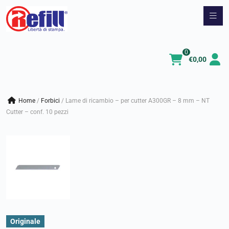
Vai
al
contenuto
0
€
0,00
Home
/
forbici
/
Lame di ricambio – per cutter A300GR – 8 mm – NT
Cutter – conf. 10 pezzi
Originale