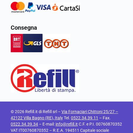
Consegna
© 2026 Refill.it di Refill srl –
Via Fornaciari Chittoni 25/27 –
42122 Villa Bagno (RE), Italy
Tel.
0522.34.39.11
– Fax.
0522.34.39.34
– E-mail:
info@refill.it
C.F. e P.I. 00760870352
VAT IT00760870352 – R.E.A. 194511 Capitale sociale