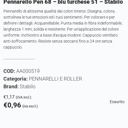
Pennarello Pen 68 – blu turchese 51 – Stabilo
Pennarello di altissima qualità dai colori intensi. Disegna, colora,
sottolinea le tue emozioni ed i tuoi sentimenti. Per colorare e per
definire i dettagli. Acquarellabile. Punta media in fibra indeformabile,
larghezza 1 mm, solida e resistente. Per un'applicazione del colore
uniforme. Inchiostro a base d'acqua inodore. Cappuccio ventilato
anti-soffocamento. Resiste senza seccarsi fino a 24 ore senza
cappuccio.
COD:
AA000519
Categoria:
PENNARELLI E ROLLER
Brand:
Stabilo
€
1,17
(IVA incl.)
Esaurito
€
0,96
(iva escl.)