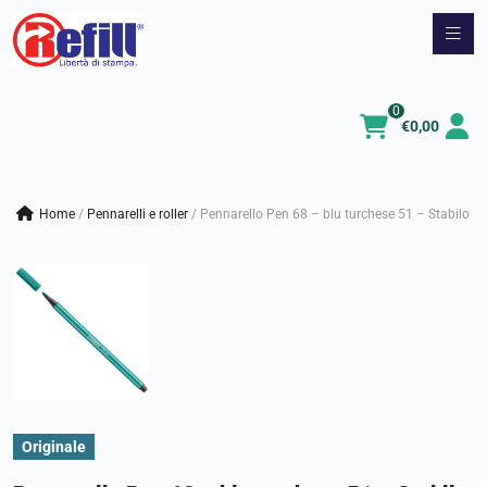
Vai
al
contenuto
0
€
0,00
Home
/
pennarelli e roller
/
Pennarello Pen 68 – blu turchese 51 – Stabilo
Originale