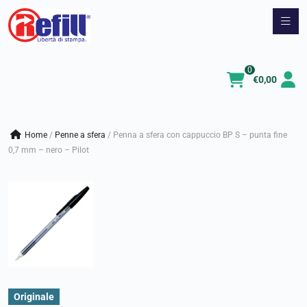
Vai
al
contenuto
0
€
0,00
Home
/
penne a sfera
/
Penna a sfera con cappuccio BP S – punta fine
0,7 mm – nero – Pilot
Originale