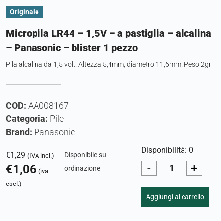
Originale
Micropila LR44 – 1,5V – a pastiglia – alcalina
– Panasonic – blister 1 pezzo
Pila alcalina da 1,5 volt. Altezza 5,4mm, diametro 11,6mm. Peso 2gr
COD:
AA008167
Categoria:
Pile
Brand:
Panasonic
Disponibilità: 0
€
1,29
Disponibile su
(IVA incl.)
-
+
€
1,06
ordinazione
(iva
escl.)
Aggiungi al carrello