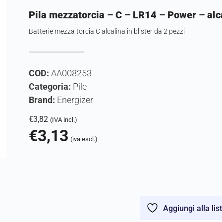
Pila mezzatorcia – C – LR14 – Power – alca
Batterie mezza torcia C alcalina in blister da 2 pezzi
COD:
AA008253
Categoria:
Pile
Brand:
Energizer
€
3,82
(IVA incl.)
€
3,13
(iva escl.)
Aggiungi alla lis