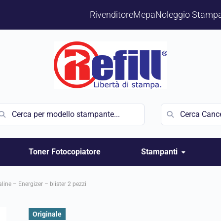
Rivenditore
Mepa
Noleggio Stampa
Toner Fotocopiatore
Stampanti
ine – Energizer – blister 2 pezzi
Originale