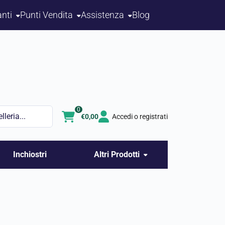
nti
Punti Vendita
Assistenza
Blog
0
€
0,00
Accedi o registrati
Inchiostri
Altri Prodotti