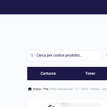
Vai
al
contenuto
Cartucce
Toner
Home
/
pile
/
Pila mezzatorcia – C – LR14 – Power – alcal