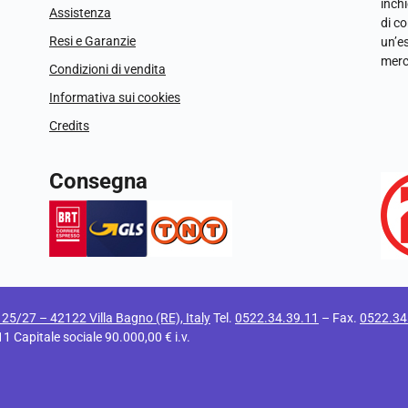
inchi
Assistenza
di c
Resi e Garanzie
un’e
merc
Condizioni di vendita
Informativa sui cookies
Credits
Consegna
i 25/27 – 42122 Villa Bagno (RE), Italy
Tel.
0522.34.39.11
– Fax.
0522.34
apitale sociale 90.000,00 € i.v.