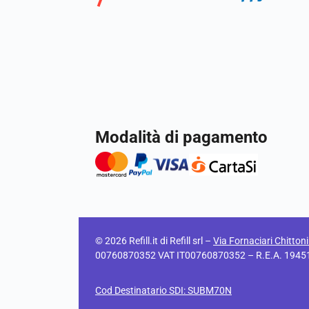
Modalità di pagamento
© 2026 Refill.it di Refill srl –
Via Fornaciari Chitton
00760870352 VAT IT00760870352 – R.E.A. 194511 C
Cod Destinatario SDI: SUBM70N