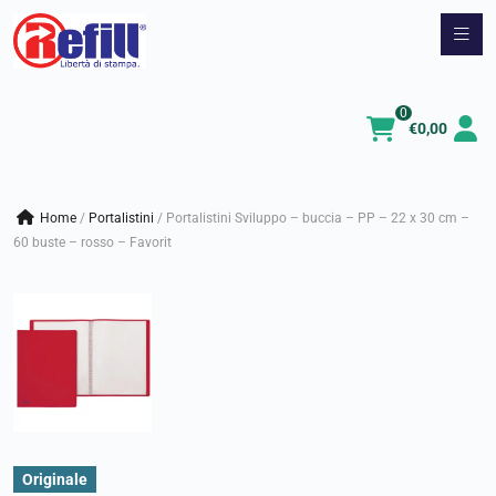
Vai
al
contenuto
0
€
0,00
Home
/
portalistini
/
Portalistini Sviluppo – buccia – PP – 22 x 30 cm –
60 buste – rosso – Favorit
Originale