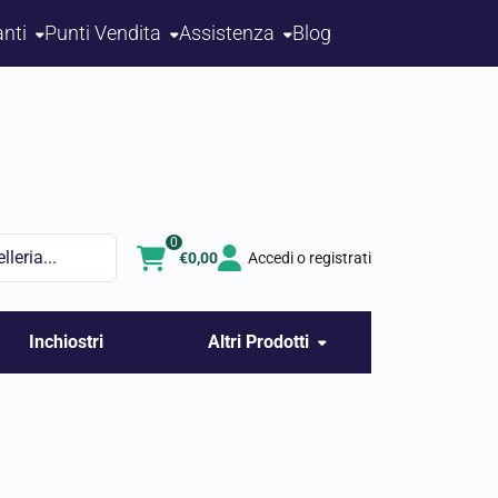
nti
Punti Vendita
Assistenza
Blog
0
€
0,00
Accedi o registrati
Inchiostri
Altri Prodotti