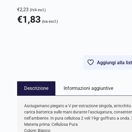
€
2,23
(IVA incl.)
€
1,83
(iva escl.)
Aggiungi alla lis
Descrizione
Informazioni aggiuntive
Asciugamano piegato a V per estrazione singola, arricchito
carica batterica sulle mani durante l’asciugatura, consentend
nell’ambiente. In pura cellulosa 2 veli 19gr goffrato a ond
Materia prima: Cellulosa Pura
Colore: Bianco