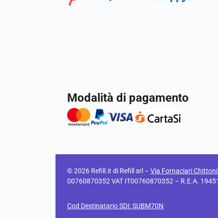
Modalità di pagamento
© 2026 Refill.it di Refill srl –
Via Fornaciari Chitton
00760870352 VAT IT00760870352 – R.E.A. 194511 C
Cod Destinatario SDI: SUBM70N