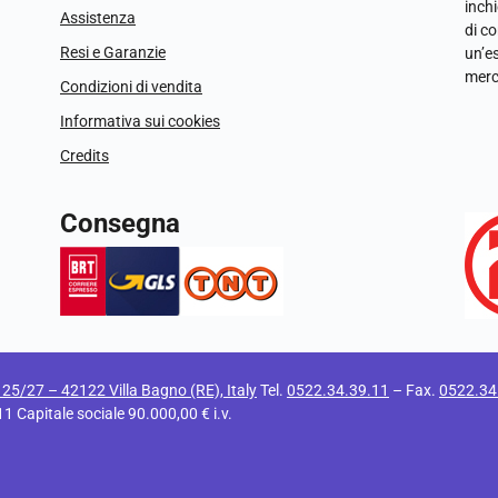
inchi
Assistenza
di c
Resi e Garanzie
un’e
merc
Condizioni di vendita
Informativa sui cookies
Credits
Consegna
i 25/27 – 42122 Villa Bagno (RE), Italy
Tel.
0522.34.39.11
– Fax.
0522.34
apitale sociale 90.000,00 € i.v.