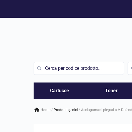
Vai
al
contenuto
Cartucce
Toner
Home
/
prodotti igenici
/
Asciugamani piegati a V Defend