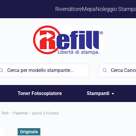
Rivenditore
Mepa
Noleggio Stampa
Toner Fotocopiatore
Stampanti
 Tech – Papernet – pacco 210 pezzi
Originale