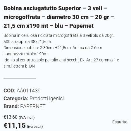
Bobina asciugatutto Superior – 3 veli –
microgoffrata – diametro 30 cm – 20 gr –
21,5 cm x190 mt – blu – Papernet
Bobina in cellulosa riciclata microgoffrata a 3 veli blu da 20gr.
500 strappi da 38x21,5cm.
Dimensione bobina: Ø 30cm H21,5cm. Anima da Ø 6cm
Lunghezza rotolo: 190mt
Idonio al contatto solo per alimenti secchi. Ex. Art. 27 comma 1 e
s.m.i.lettera b, DN
COD:
AA011439
Categoria:
Prodotti igenici
Brand:
PAPERNET
€
13,60
(IVA incl.)
Esaurito
€
11,15
(iva escl.)