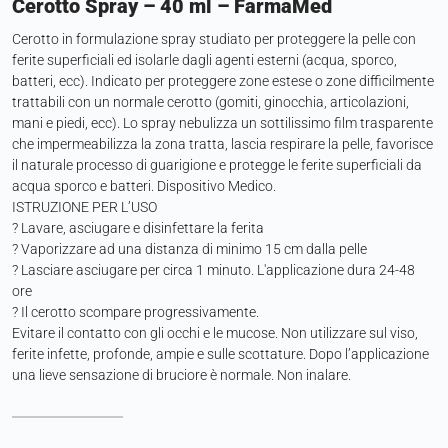
Cerotto Spray – 40 ml – FarmaMed
Cerotto in formulazione spray studiato per proteggere la pelle con
ferite superficiali ed isolarle dagli agenti esterni (acqua, sporco,
batteri, ecc). Indicato per proteggere zone estese o zone difficilmente
trattabili con un normale cerotto (gomiti, ginocchia, articolazioni,
mani e piedi, ecc). Lo spray nebulizza un sottilissimo film trasparente
che impermeabilizza la zona tratta, lascia respirare la pelle, favorisce
il naturale processo di guarigione e protegge le ferite superficiali da
acqua sporco e batteri. Dispositivo Medico.
ISTRUZIONE PER L’USO
? Lavare, asciugare e disinfettare la ferita
? Vaporizzare ad una distanza di minimo 15 cm dalla pelle
? Lasciare asciugare per circa 1 minuto. L'applicazione dura 24-48
ore
? Il cerotto scompare progressivamente.
Evitare il contatto con gli occhi e le mucose. Non utilizzare sul viso,
ferite infette, profonde, ampie e sulle scottature. Dopo l’applicazione
una lieve sensazione di bruciore è normale. Non inalare.