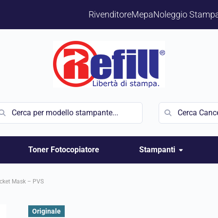
Rivenditore
Mepa
Noleggio Stampa
Toner Fotocopiatore
Stampanti
ocket Mask – PVS
Originale