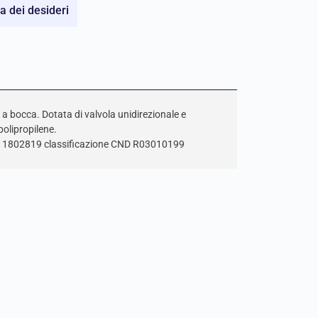
ta dei desideri
 bocca. Dotata di valvola unidirezionale e
olipropilene.
r. 1802819 classificazione CND R03010199