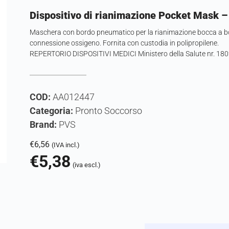
Dispositivo di rianimazione Pocket Mask 
Maschera con bordo pneumatico per la rianimazione bocca a boc
connessione ossigeno. Fornita con custodia in polipropilene.
REPERTORIO DISPOSITIVI MEDICI Ministero della Salute nr. 1
COD:
AA012447
Categoria:
Pronto Soccorso
Brand:
PVS
€
6,56
(IVA incl.)
€
5,38
(iva escl.)