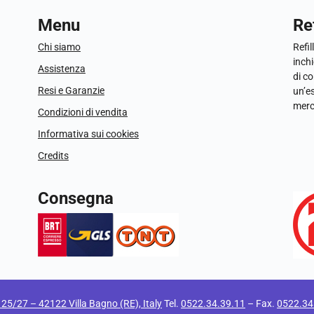
Menu
Ref
Chi siamo
Refil
inchi
Assistenza
di c
Resi e Garanzie
un’e
merc
Condizioni di vendita
Informativa sui cookies
Credits
Consegna
i 25/27 – 42122 Villa Bagno (RE), Italy
Tel.
0522.34.39.11
– Fax.
0522.34