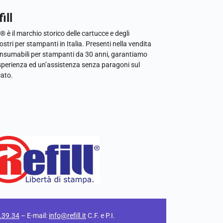
ill
l® è il marchio storico delle cartucce e degli
ostri per stampanti in Italia. Presenti nella vendita
onsumabili per stampanti da 30 anni, garantiamo
sperienza ed un’assistenza senza paragoni sul
ato.
.39.34
– E-mail:
info@refill.it
C.F. e P.I.