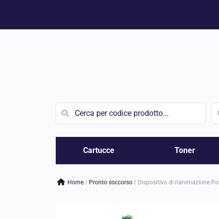
Vai
al
contenuto
Cartucce
Toner
Home
/
pronto soccorso
/
Dispositivo di rianimazione P