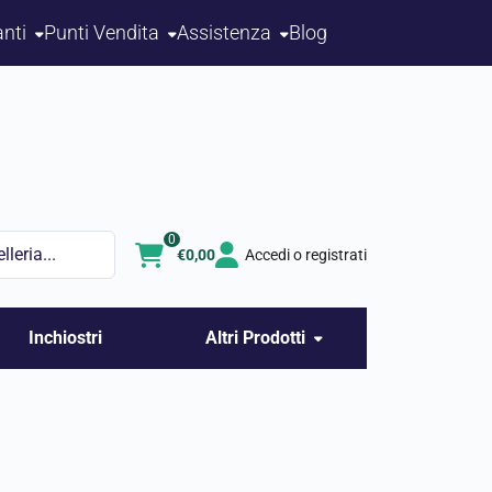
nti
Punti Vendita
Assistenza
Blog
0
€
0,00
Accedi o registrati
Inchiostri
Altri Prodotti