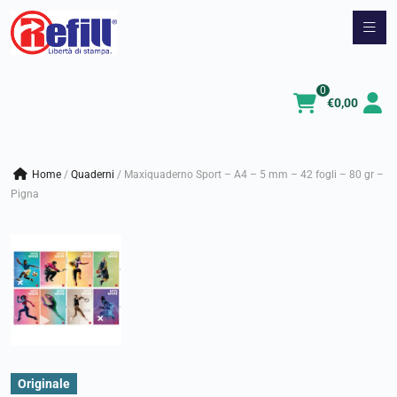
Vai
al
contenuto
0
€
0,00
Home
/
quaderni
/
Maxiquaderno Sport – A4 – 5 mm – 42 fogli – 80 gr –
Pigna
Originale