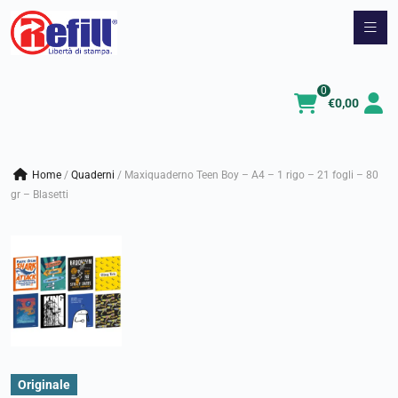
Vai
al
contenuto
0
€
0,00
Home
/
quaderni
/
Maxiquaderno Teen Boy – A4 – 1 rigo – 21 fogli – 80
gr – Blasetti
Originale