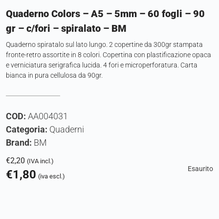
Quaderno Colors – A5 – 5mm – 60 fogli – 90
gr – c/fori – spiralato – BM
Quaderno spiratalo sul lato lungo. 2 copertine da 300gr stampata
fronte-retro assortite in 8 colori. Copertina con plastificazione opaca
e verniciatura serigrafica lucida. 4 fori e microperforatura. Carta
bianca in pura cellulosa da 90gr.
COD:
AA004031
Categoria:
Quaderni
Brand:
BM
€
2,20
(IVA incl.)
Esaurito
€
1,80
(iva escl.)