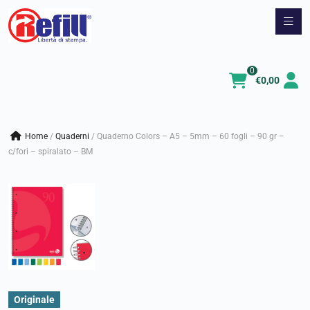
Vai
al
contenuto
0
€
0,00
Home
/
quaderni
/
Quaderno Colors – A5 – 5mm – 60 fogli – 90 gr –
c/fori – spiralato – BM
Originale