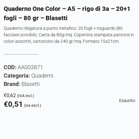
Quaderno One Color – A5 – rigo di 3a – 20+1
fogli – 80 gr – Blasetti
Quaderno rilegatura a punto metallico. 20 fogli + risguardo (80
facciate scrivibili). Carta da 80g/mq. Copertina stampata pantone in
colori assortiti, cartoncino da 240 gr/mq. Formato 15x21cm.
COD:
AA003871
Categoria:
Quaderni
Brand:
Blasetti
€
0,62
(IVA incl.)
Esaurito
€
0,51
(iva escl.)