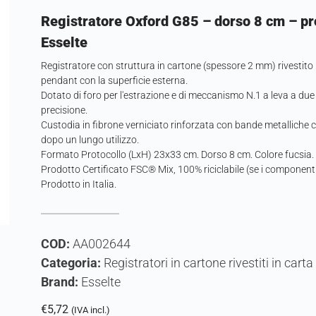
Registratore Oxford G85 – dorso 8 cm – pro
Esselte
Registratore con struttura in cartone (spessore 2 mm) rivestito 
pendant con la superficie esterna.
Dotato di foro per l'estrazione e di meccanismo N.1 a leva a due
precisione.
Custodia in fibrone verniciato rinforzata con bande metalliche 
dopo un lungo utilizzo.
Formato Protocollo (LxH) 23x33 cm. Dorso 8 cm. Colore fucsi
Prodotto Certificato FSC® Mix, 100% riciclabile (se i component
Prodotto in Italia.
COD:
AA002644
Categoria:
Registratori in cartone rivestiti in car
Brand:
Esselte
€
5,72
(IVA incl.)