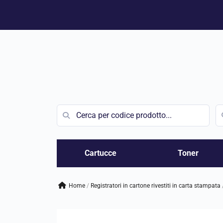
Vai
al
contenuto
Cartucce
Toner
Home
/
registratori in cartone rivestiti in carta stampata