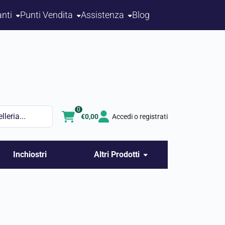
nti
Punti Vendita
Assistenza
Blog
0
€
0,00
Accedi o registrati
Inchiostri
Altri Prodotti