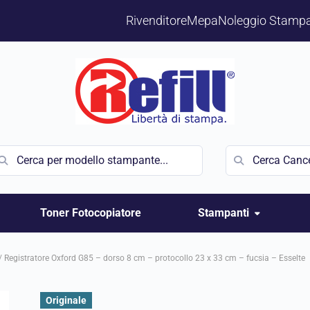
Rivenditore
Mepa
Noleggio Stampa
Toner Fotocopiatore
Stampanti
/
Registratore Oxford G85 – dorso 8 cm – protocollo 23 x 33 cm – fucsia – Esselte
Originale