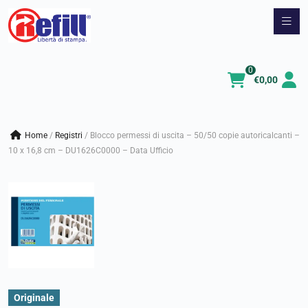
Vai
al
contenuto
0
€
0,00
Home
/
registri
/
Blocco permessi di uscita – 50/50 copie autoricalcanti –
10 x 16,8 cm – DU1626C0000 – Data Ufficio
Originale